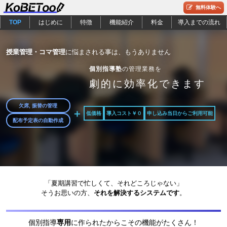
無料体験へ
TOP
はじめに
特徴
機能紹介
料金
導入までの流れ
授業管理・コマ管理
に悩まされる事は、もうありません
個別指導塾
の管理業務を
劇的に効率化できます
欠席, 振替の管理
＋
低価格
導入コスト￥０
申し込み当日からご利用可能
配布予定表の自動作成
「夏期講習で忙しくて、それどころじゃない」
そうお思いの方、
それを解決するシステムです
。
個別指導
専用
に作られたからこその機能がたくさん！